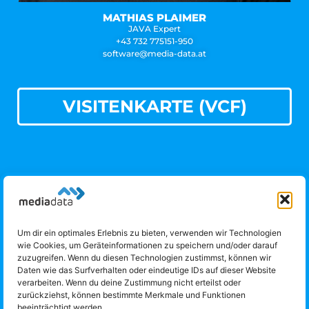
MATHIAS PLAIMER
JAVA Expert
+43 732 775151-950
software@media-data.at
VISITENKARTE (VCF)
Um dir ein optimales Erlebnis zu bieten, verwenden wir Technologien
Media Data IKT GmbH
wie Cookies, um Geräteinformationen zu speichern und/oder darauf
Obere Donaulände 7
zuzugreifen. Wenn du diesen Technologien zustimmst, können wir
Daten wie das Surfverhalten oder eindeutige IDs auf dieser Website
4020 Linz
verarbeiten. Wenn du deine Zustimmung nicht erteilst oder
Telefon: +43 732 775151 |
office@media-data.at
zurückziehst, können bestimmte Merkmale und Funktionen
beeinträchtigt werden.