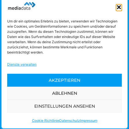
Um dir ein optimales Erlebnis zu bieten, verwenden wir Technologien
Media Data IKT GmbH
wie Cookies, um Geräteinformationen zu speichern und/oder darauf
zuzugreifen. Wenn du diesen Technologien zustimmst, können wir
Obere Donaulände 7
Daten wie das Surfverhalten oder eindeutige IDs auf dieser Website
4020 Linz
verarbeiten. Wenn du deine Zustimmung nicht erteilst oder
Telefon: +43 732 775151 |
office@media-data.at
zurückziehst, können bestimmte Merkmale und Funktionen
beeinträchtigt werden.
TECHNISCHER SUPPORT:
Dienste verwalten
Hotline:
+43/732/775151-900
AKZEPTIEREN
E-Mail:
support@media-data.at
FERNWARTUNG
ABLEHNEN
EINSTELLUNGEN ANSEHEN
Kontakt
Jobs
Rechtliches
Datenschutz
Impressum
Cookie Richtlinie
Datenschutz
Impressum
Cookie Richtlinie (EU)