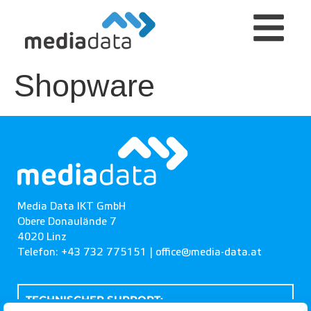
Shopware
Media Data IKT GmbH
Obere Donaulände 7
4020 Linz
Telefon: +43 732 775151 |
office@media-data.at
TECHNISCHER SUPPORT: