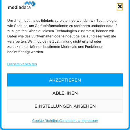
Hotline:
+43/732/775151-900
E-Mail:
support@media-data.at
Um dir ein optimales Erlebnis zu bieten, verwenden wir Technologien
FERNWARTUNG
wie Cookies, um Geräteinformationen zu speichern und/oder darauf
zuzugreifen. Wenn du diesen Technologien zustimmst, können wir
Daten wie das Surfverhalten oder eindeutige IDs auf dieser Website
verarbeiten. Wenn du deine Zustimmung nicht erteilst oder
zurückziehst, können bestimmte Merkmale und Funktionen
Kontakt
Jobs
Rechtliches
Datenschutz
Impressum
beeinträchtigt werden.
Cookie Richtlinie (EU)
Dienste verwalten
AKZEPTIEREN
ABLEHNEN
EINSTELLUNGEN ANSEHEN
Cookie Richtlinie
Datenschutz
Impressum