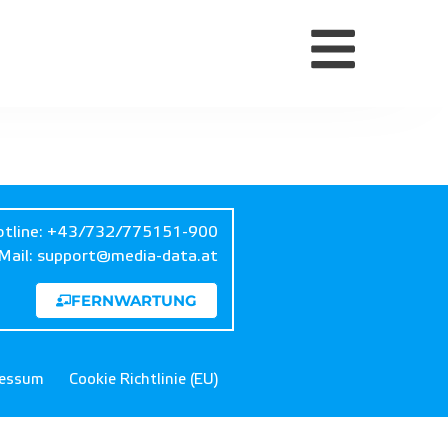
tline:
+43/732/775151-900
Mail:
support@media-data.at
FERNWARTUNG
ressum
Cookie Richtlinie (EU)