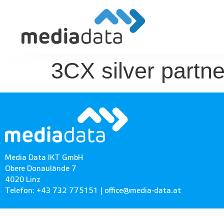
3CX silver partne
Media Data IKT GmbH
Obere Donaulände 7
4020 Linz
Telefon: +43 732 775151 |
office@media-data.at