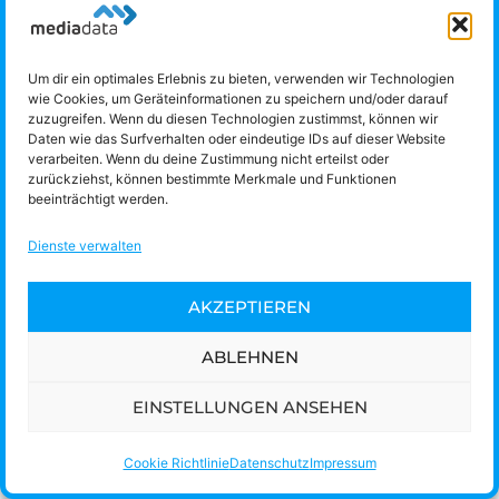
TECHNISCHER SUPPORT:
Um dir ein optimales Erlebnis zu bieten, verwenden wir Technologien
Hotline:
+43/732/775151-900
wie Cookies, um Geräteinformationen zu speichern und/oder darauf
E-Mail:
support@media-data.at
zuzugreifen. Wenn du diesen Technologien zustimmst, können wir
Daten wie das Surfverhalten oder eindeutige IDs auf dieser Website
FERNWARTUNG
verarbeiten. Wenn du deine Zustimmung nicht erteilst oder
zurückziehst, können bestimmte Merkmale und Funktionen
beeinträchtigt werden.
Kontakt
Jobs
Rechtliches
Datenschutz
Impressum
Dienste verwalten
Cookie Richtlinie (EU)
AKZEPTIEREN
ABLEHNEN
EINSTELLUNGEN ANSEHEN
Cookie Richtlinie
Datenschutz
Impressum