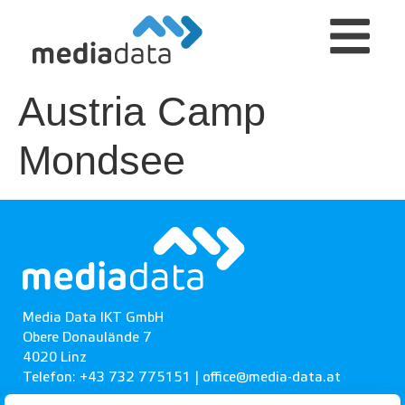
Austria Camp
Mondsee
Media Data IKT GmbH
Obere Donaulände 7
4020 Linz
Telefon: +43 732 775151 |
office@media-data.at