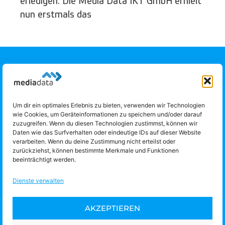
erledigen. Die Media Data IKT GmbH erhielt
nun erstmals das
Um dir ein optimales Erlebnis zu bieten, verwenden wir Technologien
Media Data IKT GmbH
wie Cookies, um Geräteinformationen zu speichern und/oder darauf
Obere Donaulände 7
zuzugreifen. Wenn du diesen Technologien zustimmst, können wir
Daten wie das Surfverhalten oder eindeutige IDs auf dieser Website
4020 Linz
verarbeiten. Wenn du deine Zustimmung nicht erteilst oder
Telefon: +43 732 775151 |
office@media-data.at
zurückziehst, können bestimmte Merkmale und Funktionen
beeinträchtigt werden.
TECHNISCHER SUPPORT:
Dienste verwalten
Hotline:
+43/732/775151-900
AKZEPTIEREN
E-Mail:
support@media-data.at